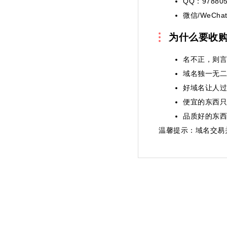
QQ：978805
微信/WeChat
为什么要收
名不正，则言
域名独一无二
好域名让人过
便宜的东西只
品质好的东西
温馨提示
：域名交易